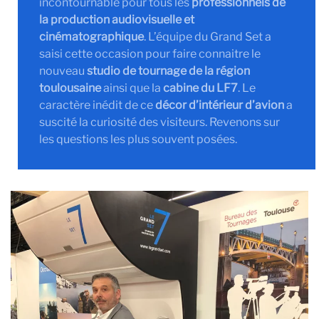
incontournable pour tous les
professionnels de
la production audiovisuelle et
cinématographique
. L’équipe du Grand Set a
saisi cette occasion pour faire connaitre le
nouveau
studio de tournage de la région
toulousaine
ainsi que la
cabine du LF7
. Le
caractère inédit de ce
décor d’intérieur d’avion
a
suscité la curiosité des visiteurs. Revenons sur
les questions les plus souvent posées.