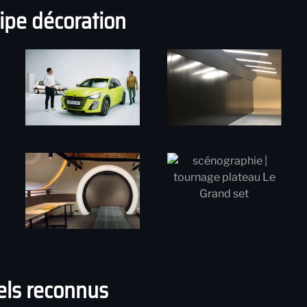
uipe décoration
els reconnus