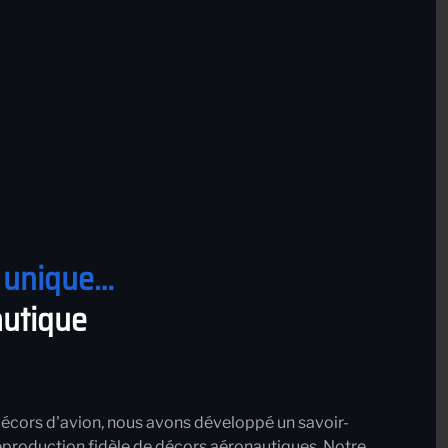
e unique…
autique
décors d'avion, nous avons développé un savoir-
reproduction fidèle de décors aéronautiques. Notre