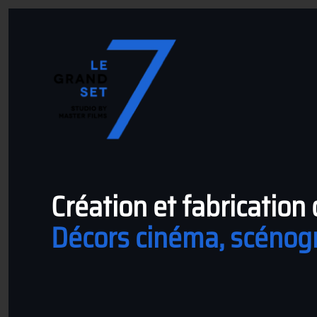
Accéder au contenu principal
Création et fabricatio
Décors cinéma, scénogr