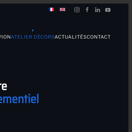
VION
ATELIER DÉCORS
ACTUALITÉS
CONTACT
re
ementiel