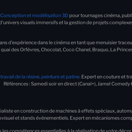
 Conception et modélisation 3D
pour tournages cinéma, publi
d'univers visuels immersifs et la gestion de projets complexes
ans d'expérience dans le cinéma en tant que menuisier traceur
6 quai des Orfèvres, Chocolat, Coco Chanel, Braquo, La Prince
ravail de la résine, peinture et patine.
Expert en couture et tra
. Références : Samedi soir en direct (Canal+), Jamel Comedy C
aliste en construction de machines à effets spéciaux, automa
udiovisuel et stands événementiels. Expert en mécanismes co
 les compétences essentielles à la réalisation de votre déco