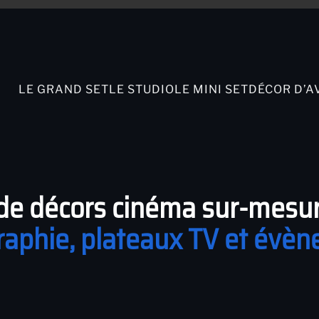
LE GRAND SET
LE STUDIO
LE MINI SET
DÉCOR D’A
n de décors cinéma sur-mesu
aphie, plateaux TV et évèn