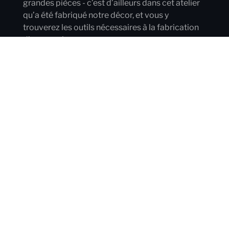
grandes pièces - c’est d’ailleurs dans cet atelier
qu’a été fabriqué notre décor, et vous y
trouverez les outils nécessaires à la fabrication
d’accessoires.
Atelier de menuiserie, cabine de peinture
composite : tous ces équipements sont
disponibles à la location et peuvent être utilisés
par vos équipes - l’habileté et la créativité de
notre chef décorateur et de son équipe sont
également disponibles en option !
Les services production
du Grand