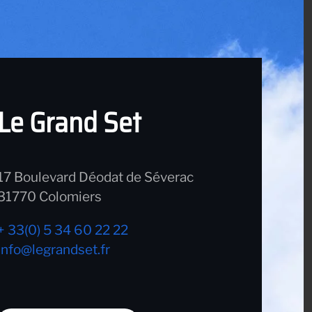
Le Grand Set
17 Boulevard Déodat de Séverac
31770 Colomiers
+ 33(0) 5 34 60 22 22
info@legrandset.fr