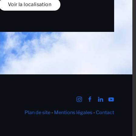
Voir la localisation
Plan de site
-
Mentions légales
-
Contact