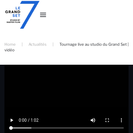
Accéder au contenu principal
Home
Actualités
Tournage live au studio du Grand Set |
vidéo