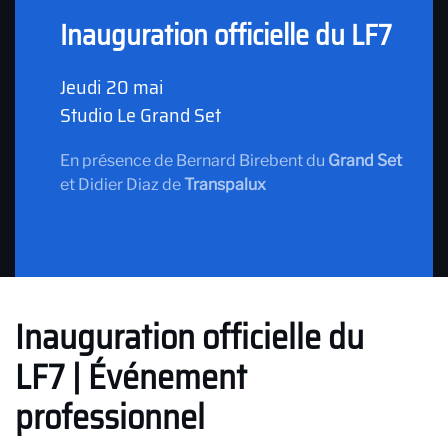
Inauguration officielle du LF7
Jeudi 20 mai
Studio Le Grand Set
En présence de Bernard Birebent du
Grand Set
et Didier Diaz de
Transpalux
Inauguration officielle du
LF7 | Événement
professionnel